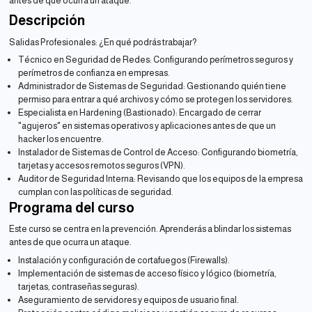
antes de que ocurra un ataque.
Descripción
Salidas Profesionales: ¿En qué podrás trabajar?
Técnico en Seguridad de Redes: Configurando perímetros seguros y
perímetros de confianza en empresas.
Administrador de Sistemas de Seguridad: Gestionando quién tiene
permiso para entrar a qué archivos y cómo se protegen los servidores.
Especialista en Hardening (Bastionado): Encargado de cerrar
"agujeros" en sistemas operativos y aplicaciones antes de que un
hacker los encuentre.
Instalador de Sistemas de Control de Acceso: Configurando biometría,
tarjetas y accesos remotos seguros (VPN).
Auditor de Seguridad Interna: Revisando que los equipos de la empresa
cumplan con las políticas de seguridad.
Programa del curso
Este curso se centra en la prevención. Aprenderás a blindar los sistemas
antes de que ocurra un ataque.
Instalación y configuración de cortafuegos (Firewalls).
Implementación de sistemas de acceso físico y lógico (biometría,
tarjetas, contraseñas seguras).
Aseguramiento de servidores y equipos de usuario final.